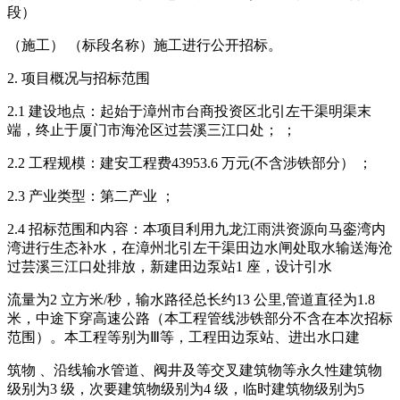
段）
（施工） （标段名称）施工进行公开招标。
2. 项目概况与招标范围
2.1 建设地点：起始于漳州市台商投资区北引左干渠明渠末
端，终止于厦门市海沧区过芸溪三江口处； ；
2.2 工程规模：建安工程费43953.6 万元(不含涉铁部分） ；
2.3 产业类型：第二产业 ；
2.4 招标范围和内容：本项目利用九龙江雨洪资源向马銮湾内
湾进行生态补水，在漳州北引左干渠田边水闸处取水输送海沧
过芸溪三江口处排放，新建田边泵站1 座，设计引水
流量为2 立方米/秒，输水路径总长约13 公里,管道直径为1.8
米，中途下穿高速公路（本工程管线涉铁部分不含在本次招标
范围）。本工程等别为Ⅲ等，工程田边泵站、进出水口建
筑物 、沿线输水管道、阀井及等交叉建筑物等永久性建筑物
级别为3 级，次要建筑物级别为4 级，临时建筑物级别为5