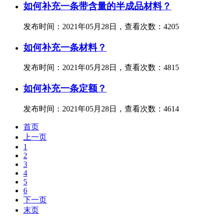
如何补充一条带含量的半成品材料？
发布时间：2021年05月28日，查看次数：4205
如何补充一条材料？
发布时间：2021年05月28日，查看次数：4815
如何补充一条定额？
发布时间：2021年05月28日，查看次数：4614
首页
上一页
1
2
3
4
5
6
下一页
末页