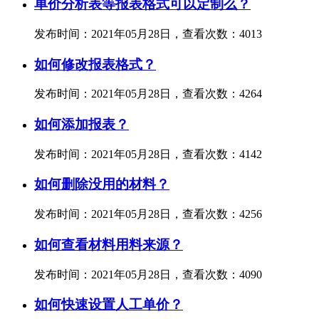
单价分析表等报表格式可以定制么？
发布时间：2021年05月28日，查看次数：4013
如何修改报表格式？
发布时间：2021年05月28日，查看次数：4264
如何添加报表？
发布时间：2021年05月28日，查看次数：4142
如何删除没用的材料？
发布时间：2021年05月28日，查看次数：4256
如何查看材料用料来源？
发布时间：2021年05月28日，查看次数：4090
如何快速设置人工单价？